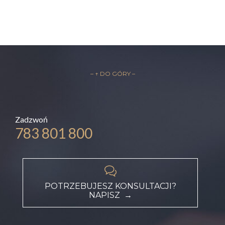
– ↑ DO GÓRY –
Zadzwoń
783 801 800

POTRZEBUJESZ KONSULTACJI?
NAPISZ →