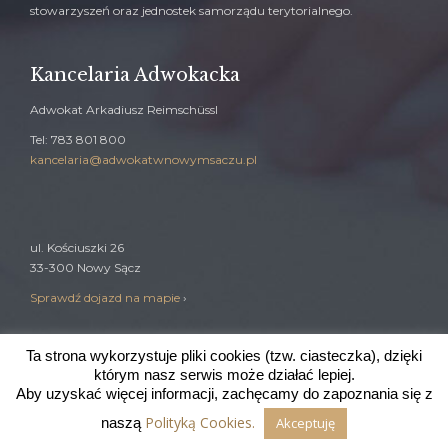
stowarzyszeń oraz jednostek samorządu terytorialnego.
Kancelaria Adwokacka
Adwokat Arkadiusz Reimschüssl
Tel: 783 801 800
kancelaria@adwokatwnowymsaczu.pl
ul. Kościuszki 26
33-300 Nowy Sącz
Sprawdź dojazd na mapie
›
Ta strona wykorzystuje pliki cookies (tzw. ciasteczka), dzięki
którym nasz serwis może działać lepiej.
Wdrożenie:
johnbrando.com
Aby uzyskać więcej informacji, zachęcamy do zapoznania się z
Polityką Cookies.
naszą
Akceptuję