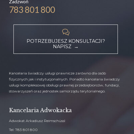
Zadzwoń
783 801 800

POTRZEBUJESZ KONSULTACJI?
NAPISZ →
Kancelaria świadczy usługi prawnicze zarówno dla osób
fizycznych jak i instytucjonalnych. Ponadto kancelaria świadczy
usługi kompleksowej obsługi prawnej przedsiębiorców, fundacji,
stowarzyszeń oraz jednostek samorządu terytorialnego.
Kancelaria Adwokacka
Adwokat Arkadiusz Reimschüssl
Tel: 783 801 800