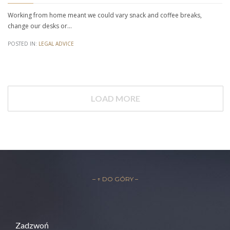
Working from home meant we could vary snack and coffee breaks,
change our desks or…
POSTED IN:
LEGAL ADVICE
LOAD MORE
– ↑ DO GÓRY –
Zadzwoń