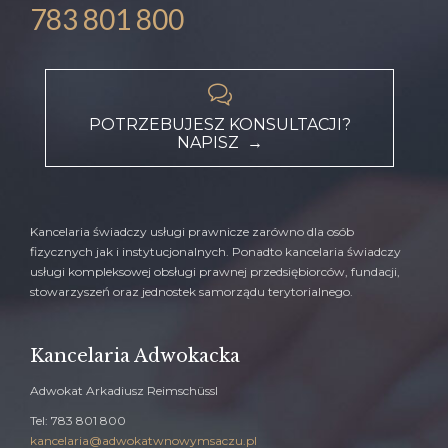
783 801 800

POTRZEBUJESZ KONSULTACJI?
NAPISZ →
Kancelaria świadczy usługi prawnicze zarówno dla osób
fizycznych jak i instytucjonalnych. Ponadto kancelaria świadczy
usługi kompleksowej obsługi prawnej przedsiębiorców, fundacji,
stowarzyszeń oraz jednostek samorządu terytorialnego.
Kancelaria Adwokacka
Adwokat Arkadiusz Reimschüssl
Tel: 783 801 800
kancelaria@adwokatwnowymsaczu.pl