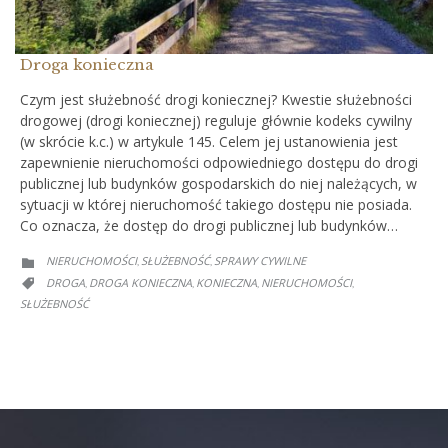
Droga konieczna
Czym jest służebność drogi koniecznej? Kwestie służebności
drogowej (drogi koniecznej) reguluje głównie kodeks cywilny
(w skrócie k.c.) w artykule 145. Celem jej ustanowienia jest
zapewnienie nieruchomości odpowiedniego dostępu do drogi
publicznej lub budynków gospodarskich do niej należących, w
sytuacji w której nieruchomość takiego dostępu nie posiada.
Co oznacza, że dostęp do drogi publicznej lub budynków…
CATEGORY
NIERUCHOMOŚCI
SŁUŻEBNOŚĆ
SPRAWY CYWILNE
,
,

CATEGORY
DROGA
DROGA KONIECZNA
KONIECZNA
NIERUCHOMOŚCI
,
,
,
,

SŁUŻEBNOŚĆ