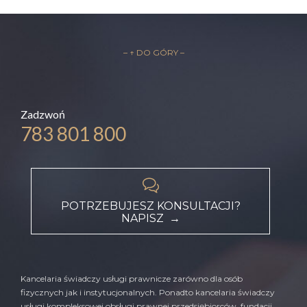
– ↑ DO GÓRY –
Zadzwoń
783 801 800

POTRZEBUJESZ KONSULTACJI?
NAPISZ →
Kancelaria świadczy usługi prawnicze zarówno dla osób
fizycznych jak i instytucjonalnych. Ponadto kancelaria świadczy
usługi kompleksowej obsługi prawnej przedsiębiorców, fundacji,