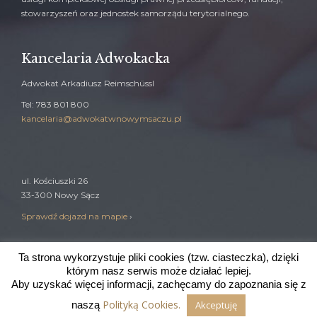
stowarzyszeń oraz jednostek samorządu terytorialnego.
Kancelaria Adwokacka
Adwokat Arkadiusz Reimschüssl
Tel: 783 801 800
kancelaria@adwokatwnowymsaczu.pl
ul. Kościuszki 26
33-300 Nowy Sącz
Sprawdź dojazd na mapie
›
Ta strona wykorzystuje pliki cookies (tzw. ciasteczka), dzięki
którym nasz serwis może działać lepiej.
Wdrożenie:
johnbrando.com
Aby uzyskać więcej informacji, zachęcamy do zapoznania się z
Polityką Cookies.
naszą
Akceptuję