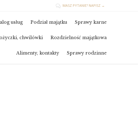
MASZ PYTANIE? NAPISZ →

Skip
alog usług
Podział majątku
Sprawy karne
to
content
ożyczki, chwilówki
Rozdzielność majątkowa
Alimenty, kontakty
Sprawy rodzinne