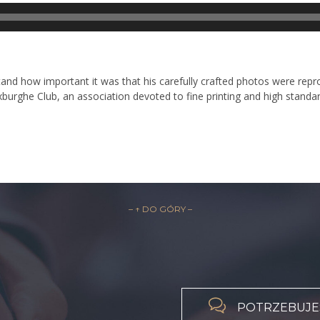
Odtwarzacz
plików
dźwiękowych
d how important it was that his carefully crafted photos were reprod
xburghe Club, an association devoted to fine printing and high standar
– ↑ DO GÓRY –

POTRZEBUJES