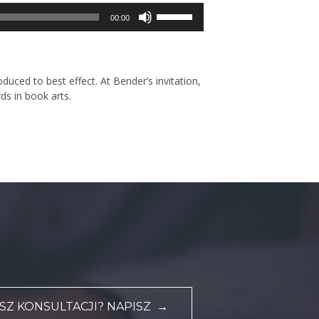
Używaj
00:00
strzałek
do
góry/do
dołu
uced to best effect. At Bender’s invitation,
aby
ds in book arts.
zwiększyć
lub
zmniejszyć
głośność.
Z KONSULTACJI? NAPISZ →