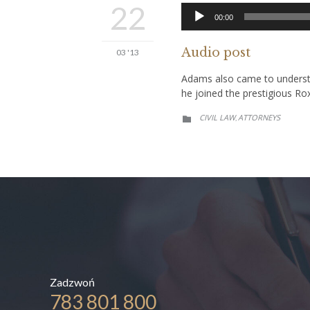
22
00:00
Audio post
03 '13
Adams also came to understan
he joined the prestigious Ro
CATEGORY
CIVIL LAW
АTTORNEYS
,

Zadzwoń
783 801 800