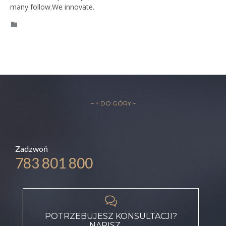
many follow.We innovate.
CATEGORY

– ↑ DO GÓRY –
Zadzwoń
783 801 800

POTRZEBUJESZ KONSULTACJI?
NAPISZ →