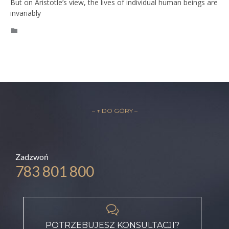
But on Aristotle’s view, the lives of individual human beings are
invariably
CATEGORY

– ↑ DO GÓRY –
Zadzwoń
783 801 800

POTRZEBUJESZ KONSULTACJI?