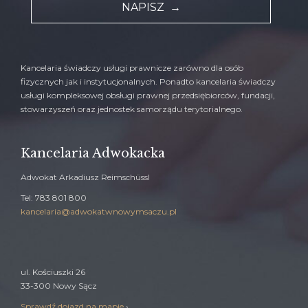
NAPISZ →
Kancelaria świadczy usługi prawnicze zarówno dla osób
fizycznych jak i instytucjonalnych. Ponadto kancelaria świadczy
usługi kompleksowej obsługi prawnej przedsiębiorców, fundacji,
stowarzyszeń oraz jednostek samorządu terytorialnego.
Kancelaria Adwokacka
Adwokat Arkadiusz Reimschüssl
Tel: 783 801 800
kancelaria@adwokatwnowymsaczu.pl
ul. Kościuszki 26
33-300 Nowy Sącz
Sprawdź dojazd na mapie
›